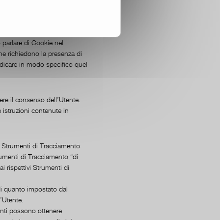
nto”, salvo vi sia ragione di
parlare di Cookie nel
he richiedono la presenza di
ndicare in modo specifico quel
ere il consenso dell’Utente.
istruzioni contenute in
i Strumenti di Tracciamento
rumenti di Tracciamento “di
i rispettivi Strumenti di
di quanto impostato dal
l’Utente.
tenti possono ottenere