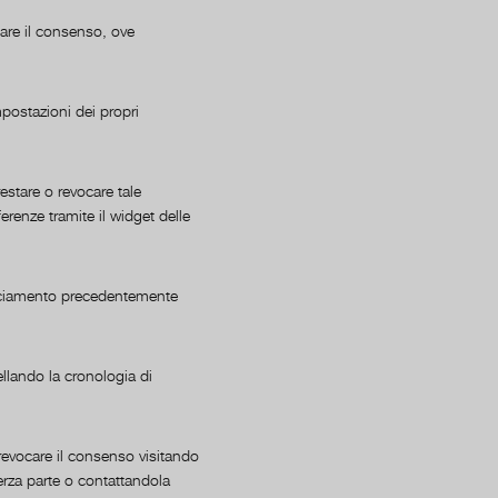
care il consenso, ove
mpostazioni dei propri
estare o revocare tale
renze tramite il widget delle
acciamento precedentemente
llando la cronologia di
revocare il consenso visitando
 terza parte o contattandola