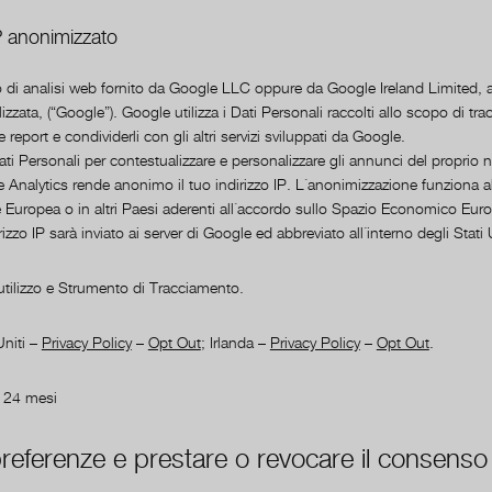
P anonimizzato
o di analisi web fornito da Google LLC oppure da Google Ireland Limited, 
zzata, (“Google”). Google utilizza i Dati Personali raccolti allo scopo di tra
eport e condividerli con gli altri servizi sviluppati da Google.
ati Personali per contestualizzare e personalizzare gli annunci del proprio n
 Analytics rende anonimo il tuo indirizzo IP. L´anonimizzazione funziona a
 Europea o in altri Paesi aderenti all´accordo sullo Spazio Economico Europe
rizzo IP sarà inviato ai server di Google ed abbreviato all´interno degli Stati 
i utilizzo e Strumento di Tracciamento.
Uniti –
Privacy Policy
–
Opt Out
; Irlanda –
Privacy Policy
–
Opt Out
.
a 24 mesi
referenze e prestare o revocare il consenso