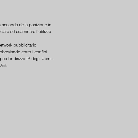
a seconda della posizione in
cciare ed esaminare l’utilizzo
etwork pubblicitario.
bbreviando entro i confini
o l´indirizzo IP degli Utenti.
Uniti.