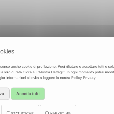
ookies
nsenso anche cookie di profilazione. Puoi rifiutare o accettare tutti o so
e la loro durata clicca su "Mostra Dettagli". In ogni momento potrai modi
i intothesign.it
ior informazioni si invita a leggere la nostra
Policy Privacy
nza
Accetta tutti
formazioni in merito alle tecnologie che consentono a questo Sito Web d
ologie permettono al Titolare di raccogliere e salvare informazioni (per esemp
esempio eseguendo uno script) sul dispositivo dell’Utente quando quest’ulti
STATISTICHE
MARKETING