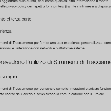
 aggiornate sulla durata, così come qualsiasi altra informazione rilevante - 
e privacy policy dei rispettivi fornitori terzi (tramite i link messi a disposiz
to di terza parte
rienza
menti di Tracciamento per fornire una user experience personalizzata, co
rsonali e l´interazione con network e piattaforme esterne.
 prevedono l’utilizzo di Strumenti di Tracciam
à semplici
enti di Tracciamento per consentire semplici interazioni e attivare funzion
te risorse del Servizio e semplificano la comunicazione con il Titolare.