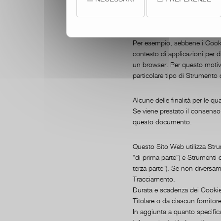
Per semplicità, in questo doc
differenziare.
Per esempio, sebbene i Cookie
contesto di applicazioni per d
un browser. Per questo motivo
particolare tipo di Strumento
Alcune delle finalità per le q
Se viene prestato il consens
questo documento.
Questo Sito Web utilizza Stru
“di prima parte”) e Strumenti 
terza parte”). Se non diversam
Tracciamento.
Durata e scadenza dei Cookie 
Titolare o da ciascun fornitor
In aggiunta a quanto specifica