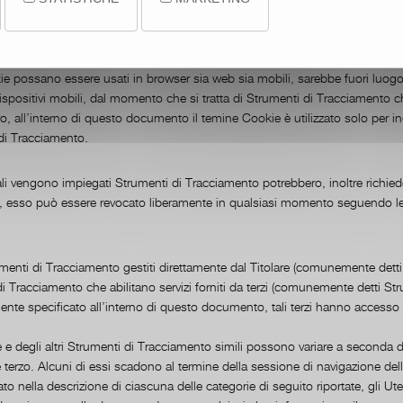
umento tali tecnologie sono sinteticamente definite “Strumenti di Tracciame
 possano essere usati in browser sia web sia mobili, sarebbe fuori luogo 
ispositivi mobili, dal momento che si tratta di Strumenti di Tracciamento c
, all’interno di questo documento il temine Cookie è utilizzato solo per i
 di Tracciamento.
uali vengono impiegati Strumenti di Tracciamento potrebbero, inoltre richied
o, esso può essere revocato liberamente in qualsiasi momento seguendo le 
menti di Tracciamento gestiti direttamente dal Titolare (comunemente dett
di Tracciamento che abilitano servizi forniti da terzi (comunemente detti St
ente specificato all’interno di questo documento, tali terzi hanno accesso a
e degli altri Strumenti di Tracciamento simili possono variare a seconda 
e terzo. Alcuni di essi scadono al termine della sessione di navigazione del
to nella descrizione di ciascuna delle categorie di seguito riportate, gli U