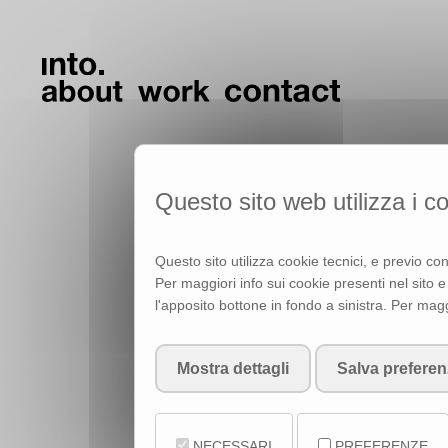
Questo sito web utilizza i c
Questo sito utilizza cookie tecnici, e previo co
Per maggiori info sui cookie presenti nel sito 
Cookie Policy d
l'apposito bottone in fondo a sinistra. Per magg
Mostra dettagli
Salva prefere
Questo documento contiene in
descritti di seguito. Tali tecn
o di utilizzare risorse (per 
Web.
NECESSARI
PREFERENZE