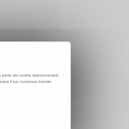
lo parte dei cookie selezionandoli.
ficare il tuo consenso tramite
i raggiungere gli scopi
io tramite l’utilizzo di Cookie)
mo interagisce con questo Sito