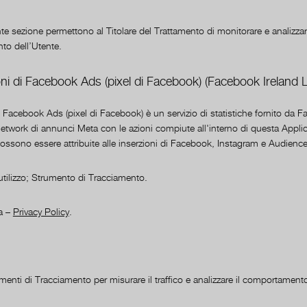
nte sezione permettono al Titolare del Trattamento di monitorare e analizzare
to dell’Utente.
ni di Facebook Ads (pixel di Facebook) (Facebook Ireland L
i Facebook Ads (pixel di Facebook) è un servizio di statistiche fornito da 
 network di annunci Meta con le azioni compiute all'interno di questa Applic
ossono essere attribuite alle inserzioni di Facebook, Instagram e Audienc
i utilizzo; Strumento di Tracciamento.
da –
Privacy Policy
.
enti di Tracciamento per misurare il traffico e analizzare il comportamento 