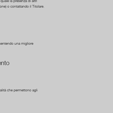
quale la presenza di altri
ione) o contattando il Titolare.
nsentendo una migliore
ento
alità che permettono agli